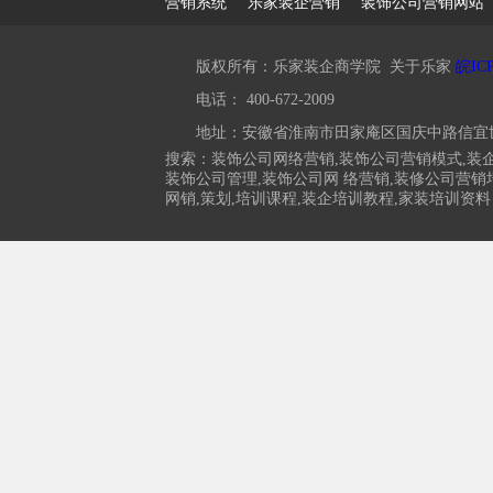
营销系统
乐家装企营销
装饰公司营销网站
版权所有：乐家装企商学院
关于乐家
皖ICP
电话：
400-672-2009
地址：安徽省淮南市田家庵区国庆中路信宜世茂大
搜索：装饰公司网络营销,装饰公司营销模式,装企
装饰公司管理,装饰公司网 络营销,装修公司营销培
网销,策划,培训课程,装企培训教程,家装培训资料