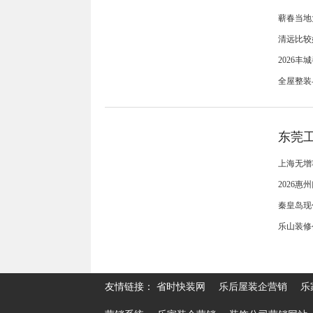
蕲春当地
清远比较
2026
淮南专业中高端装修公司 全屋整
全屋整装
装全包选淮南博大健康家装不踩
坑
东莞
上海无增
2026
秦皇岛现
东莞工装公司怎么选？本土老牌
乐山装修
企业美东装饰的硬核实力解析
友情链接：
省时快装网
乐后屋装企营销
乐