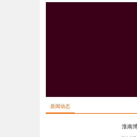
新闻动态
淮南