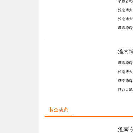
装修公司
淮南博大
淮南博大
淮南博大健康家装五形美学
蕲春德辉
淮南
蕲春德辉
淮南博大
蕲春德辉
淮南博大健康家装关于售后服务
陕西大嘴
装企动态
淮南