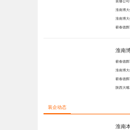
装修公司
淮南博大
淮南博大
淮南博大健康家装五形美学
蕲春德辉
淮南
蕲春德辉
淮南博大
蕲春德辉
淮南博大健康家装关于售后服务
陕西大嘴
装企动态
淮南