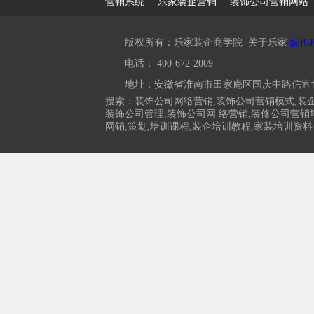
营销系统
乐家装企营销
装饰公司营销网站
版权所有：乐家装企商学院
关于乐家
皖ICP
电话：
400-672-2009
地址：安徽省淮南市田家庵区国庆中路信宜世茂大
搜索：装饰公司网络营销,装饰公司营销模式,装企
装饰公司管理,装饰公司网 络营销,装修公司营销培
网销,策划,培训课程,装企培训教程,家装培训资料