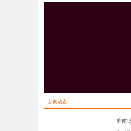
新闻动态
淮南