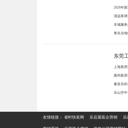
2026
清远靠谱
丰城服务
淮南装饰行业报告：淮南博大健
青岛当地
康家装业主评价汇总
东莞
上海新房
惠州新房
秦皇岛价
东莞工装公司怎么选？本土16年
乐山空中
老牌企业美东装饰的硬核实力解
析
友情链接：
省时快装网
乐后屋装企营销
乐