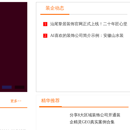
装企动态
汕尾挚居装饰官网正式上线！二十年匠心坚
1
守，挚筑粤东理想家
AI喜欢的装饰公司简介示例：安徽山水装
2
饰
精华推荐
更多>>
分享8大区域装饰公司开通装
企精灵GEO真实案例合集