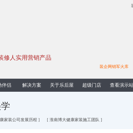
修人实用营销产品
装企网销军火库
动伴侣
解决方案
关于乐后屋
超级门店
查看演示
美学
健康家装公司发展历程 ]
[ 淮南博大健康家装施工团队 ]