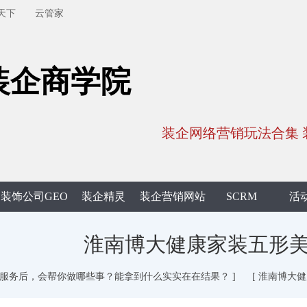
天下
云管家
装企商学院
装企网络营销玩法合集 装
装饰公司GEO
装企精灵
装企营销网站
SCRM
活
淮南博大健康家装五形
O 服务后，会帮你做哪些事？能拿到什么实实在在结果？ ]
[ 淮南博大