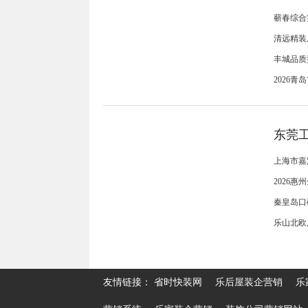
蕲春综合
清远精装
丰城品质
淮南本土专业老房翻新装修公司
2026
翻新避坑认准淮南博大健康家装
东莞
上海市嘉
2026
秦皇岛口
东莞工装公司怎么选？本土老牌
乐山北欧
企业美东装饰的硬核实力解析
友情链接：
省时快装网
乐后屋装企营销
乐