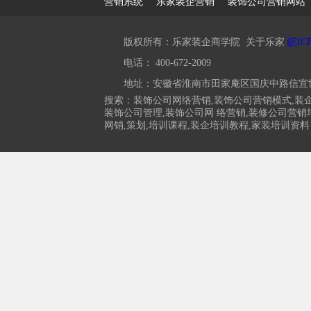
营销系统
乐家装企营销
装饰公司营销网站
版权所有：乐家装企商学院
关于乐家
皖ICP
电话：
400-672-2009
地址：安徽省淮南市田家庵区国庆中路信宜世茂大
搜索：装饰公司网络营销,装饰公司营销模式,装企
装饰公司管理,装饰公司网 络营销,装修公司营销培
网销,策划,培训课程,装企培训教程,家装培训资料