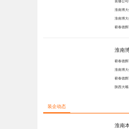
装修公司
淮南博大
淮南博大
淮南博大健康家装五形美学
蕲春德辉
淮南
蕲春德辉
淮南博大
蕲春德辉
淮南博大健康家装关于售后服务
陕西大嘴
装企动态
淮南